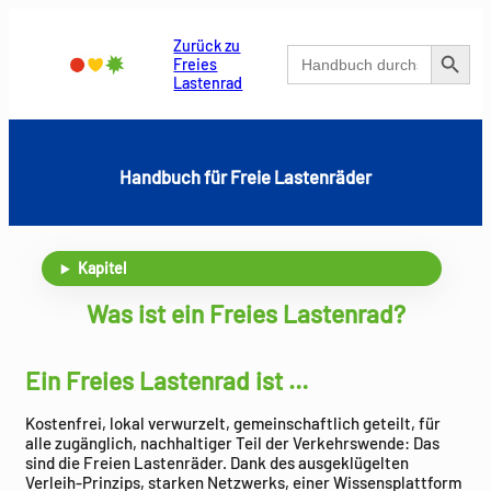
Zum
Inhalt
Search Button
Zurück zu
Search
springen
Freies
for:
Lastenrad
Handbuch für Freie Lastenräder
Kapitel
Was ist ein Freies Lastenrad?
Ein Freies Lastenrad ist …
Kostenfrei, lokal verwurzelt, gemeinschaftlich geteilt, für
alle zugänglich, nachhaltiger Teil der Verkehrswende: Das
sind die Freien Lastenräder. Dank des ausgeklügelten
Verleih-Prinzips, starken Netzwerks, einer Wissensplattform