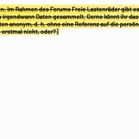
en: Im Rahmen des Forums Freie Lastenräder gibt es
n irgendwann Daten gesammelt. Gerne könnt ihr das
n anonym, d. h. ohne eine Referenz auf die persön
 erstmal nicht, oder?]