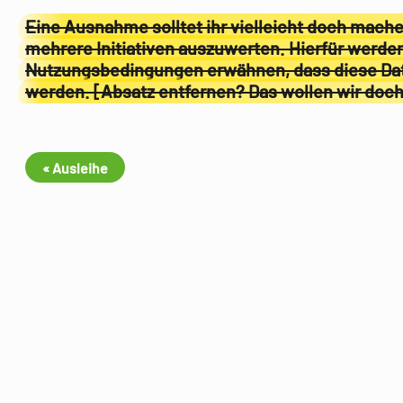
Eine Ausnahme solltet ihr vielleicht doch mach
mehrere Initiativen auszuwerten. Hierfür werde
Nutzungsbedingungen erwähnen, dass diese Date
werden. [Absatz entfernen? Das wollen wir doch
« Ausleihe