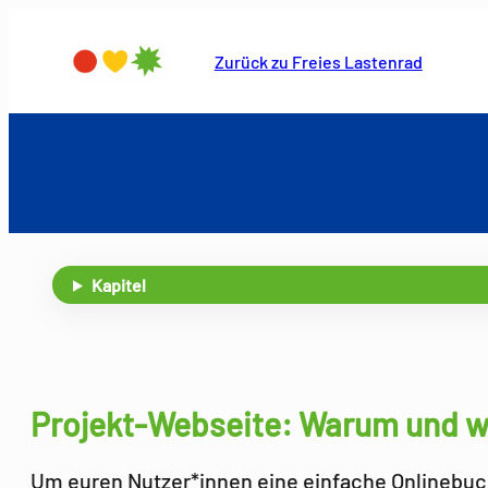
Zum
Inhalt
Zurück zu Freies Lastenrad
springen
Kapitel
Projekt-Webseite: Warum und w
Um euren Nutzer*innen eine einfache Onlinebuc