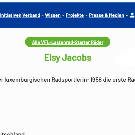
Ko
Initiativen
Verband
Wissen
Projekte
Presse & Medien
nt
o
Alle VFL-Lastenrad-Starter Räder
Elsy Jacobs
er luxemburgischen Radsportlerin; 1958 die erste R
utschland