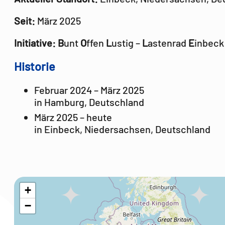
Seit:
März 2025
Initiative:
B
unt
O
ffen
L
ustig –
L
astenrad
E
inbeck 
Historie
Februar 2024 – März 2025
in Hamburg, Deutschland
März 2025 – heute
in Einbeck, Niedersachsen, Deutschland
+
−