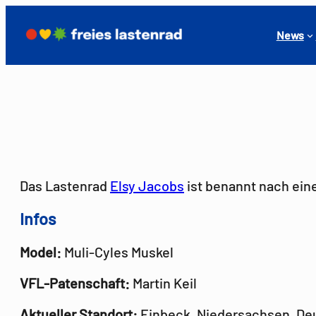
Zum
Inhalt
News
springen
Das Lastenrad
Elsy Jacobs
ist benannt nach ein
Infos
Model:
Muli-Cyles Muskel
VFL-Patenschaft:
Martin Keil
Aktueller Standort:
Einbeck, Niedersachsen, De