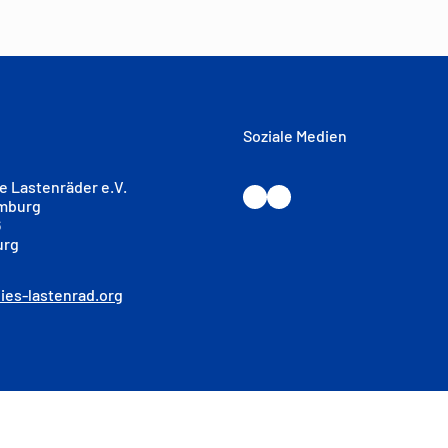
Soziale Medien
e Lastenräder e.V.
Instagram
LinkedIn
amburg
6
urg
ies-lastenrad.org