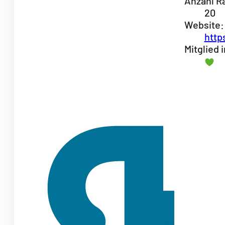
Anzahl R
20
Website:
http
Mitglied 