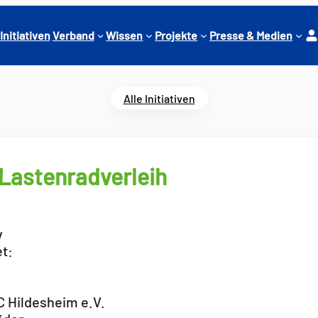
Ko
Initiativen
Verband
Wissen
Projekte
Presse & Medien
nt
o
Alle Initiativen
 Lastenradverleih
v
t:
 Hildesheim e.V.