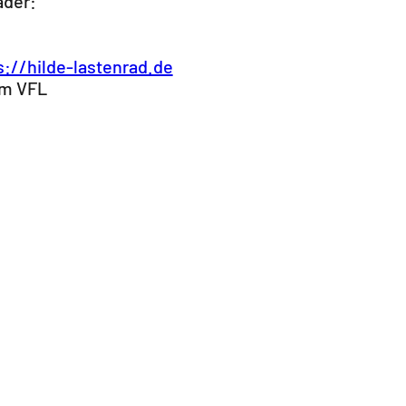
äder:
s://hilde-lastenrad.de
im VFL